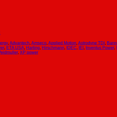
R
ergy
,
Advantech
,
Amseco
,
Applied Motion
,
Astrodyne TDI
,
Bann
er
,
ETA USA
,
Harting
,
Hirschmann
,
IDEC
,
IEI
,
Inventus Power
,
eidmuller
,
XP power