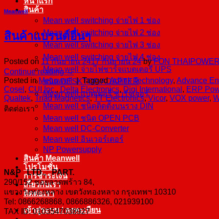
หน้าแรก
สินค้า
Meanwell
Mean well switching จ่ายไฟ 1 ช่อง
Mean well switching จ่ายไฟ 2 ช่อง
สินค้าแบรนด์อื่นๆ
Mean well switching จ่ายไฟ 3 ช่อง
Mean well switching จ่ายไฟ 4 ช่อง
Posted on
11 กันยายน 24
17 กันยายน 24
by
FON THAIPOWE
Mean well จ่ายไฟชาร์จแบตเตอรี่ UPS
Continue reading
→
Posted in
Meanwell
|
Tagged
Adlink Technology
,
Advance En
ชนิด DESKTOP/ADAPTER
Cosel
,
CUI Inc.
,
Delta Electronics
,
Digi International
,
ERP Pow
Mean well แบตเตอรี่ ชาร์จเจอร์
Qualtek
,
Triad Magnetics
,
TT Electronics
,
Vicor
,
VOX power
,
W
Mean well ชนิดติดตั้งบนราง DIN
ติดต่อเรา
Mean well ชนิด OPEN PCB
Mean well DC-Converter
Mean well อินเวอร์เตอร์
NP Powersupply
สินค้า Meanwell
โปรโมชั่น
N&P LTD., PART.
การชำระเงิน
290/152 ซอยลาดพร้าว 84,
เกี่ยวกับเรา
แขวงวังทองหลาง เขตวังทองหลาง กรุงเทพฯ 10310
ติดต่อเรา
Tel: 0866268868, 0866886326, 021939100
เข้าสู่ระบบ / ลงทะเบียน
TAX ID: 0103547038927