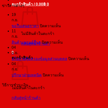
ตะกร้าสินค้า /
0.00
฿
0
ข่าวสารต่างๆ
19
ก.ย.
บน
ขอใบเสนอราคา
ปิดความเห็น
11
ขอ
ไม่มีสินค้าในตะกร้า
ก.ย.
ใบ
บน
สินค้าแบรนด์อื่นๆ
ปิดความเห็น
กลับสู่หน้าร้านค้า
เสนอ
04
สินค้า
ราคา
0
ก.ย.
แบ
ตะกร้าสินค้า
บน
นโยบายคุ้มครองข้อมูลส่วนบุคคล
ปิดความเห็น
รนด์
04
นโยบาย
อื่นๆ
ก.ย.
คุ้มครอง
บน
ปรึกษาฝ่ายเทคนิค
ปิดความเห็น
ข้อมูล
ปรึกษา
ส่วน
วิธีการชำระเงิน
ฝ่าย
ไม่มีสินค้าในตะกร้า
บุคคล
เทคนิค
กลับสู่หน้าร้านค้า