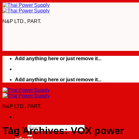
Skip
to
content
N&P LTD., PART.
Add anything here or just remove it...
Add anything here or just remove it...
N&P LTD., PART.
Tag Archives:
VOX power
ค้นหา: