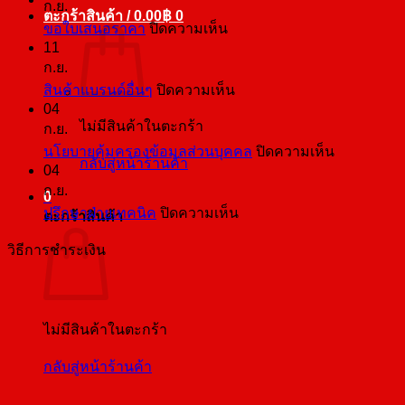
ก.ย.
ตะกร้าสินค้า /
0.00
฿
0
บน
ขอใบเสนอราคา
ปิดความเห็น
11
ขอ
ก.ย.
ใบ
บน
สินค้าแบรนด์อื่นๆ
ปิดความเห็น
เสนอ
04
สินค้า
ราคา
ไม่มีสินค้าในตะกร้า
ก.ย.
แบ
บน
นโยบายคุ้มครองข้อมูลส่วนบุคคล
ปิดความเห็น
รนด์
กลับสู่หน้าร้านค้า
04
นโยบาย
อื่นๆ
ก.ย.
คุ้มครอง
0
บน
ปรึกษาฝ่ายเทคนิค
ปิดความเห็น
ตะกร้าสินค้า
ข้อมูล
ปรึกษา
ส่วน
วิธีการชำระเงิน
ฝ่าย
บุคคล
เทคนิค
ไม่มีสินค้าในตะกร้า
กลับสู่หน้าร้านค้า