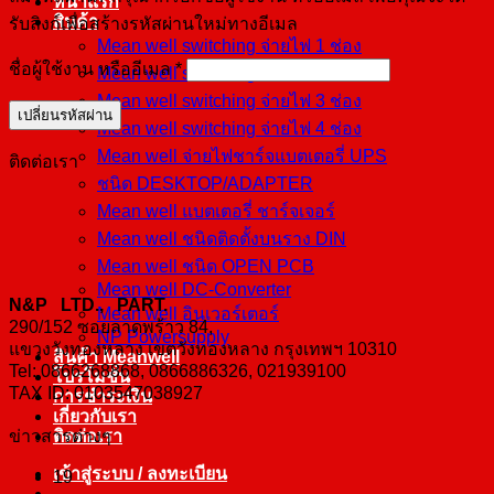
หน้าแรก
สินค้า
รับลิงก์เพื่อสร้างรหัสผ่านใหม่ทางอีเมล
Mean well switching จ่ายไฟ 1 ช่อง
ต้องการ
ชื่อผู้ใช้งาน หรืออีเมล
*
Mean well switching จ่ายไฟ 2 ช่อง
Mean well switching จ่ายไฟ 3 ช่อง
เปลี่ยนรหัสผ่าน
Mean well switching จ่ายไฟ 4 ช่อง
Mean well จ่ายไฟชาร์จแบตเตอรี่ UPS
ติดต่อเรา
ชนิด DESKTOP/ADAPTER
Mean well แบตเตอรี่ ชาร์จเจอร์
Mean well ชนิดติดตั้งบนราง DIN
Mean well ชนิด OPEN PCB
Mean well DC-Converter
N&P LTD., PART.
Mean well อินเวอร์เตอร์
290/152 ซอยลาดพร้าว 84,
NP Powersupply
แขวงวังทองหลาง เขตวังทองหลาง กรุงเทพฯ 10310
สินค้า Meanwell
Tel: 0866268868, 0866886326, 021939100
โปรโมชั่น
TAX ID: 0103547038927
การชำระเงิน
เกี่ยวกับเรา
ข่าวสารต่างๆ
ติดต่อเรา
เข้าสู่ระบบ / ลงทะเบียน
19