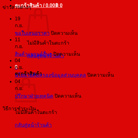
ตะกร้าสินค้า /
0.00
฿
0
ข่าวสารต่างๆ
19
ก.ย.
บน
ขอใบเสนอราคา
ปิดความเห็น
11
ขอ
ไม่มีสินค้าในตะกร้า
ก.ย.
ใบ
บน
สินค้าแบรนด์อื่นๆ
ปิดความเห็น
กลับสู่หน้าร้านค้า
เสนอ
04
สินค้า
ราคา
0
ก.ย.
แบ
ตะกร้าสินค้า
บน
นโยบายคุ้มครองข้อมูลส่วนบุคคล
ปิดความเห็น
รนด์
04
นโยบาย
อื่นๆ
ก.ย.
คุ้มครอง
บน
ปรึกษาฝ่ายเทคนิค
ปิดความเห็น
ข้อมูล
ปรึกษา
ส่วน
วิธีการชำระเงิน
ฝ่าย
ไม่มีสินค้าในตะกร้า
บุคคล
เทคนิค
กลับสู่หน้าร้านค้า