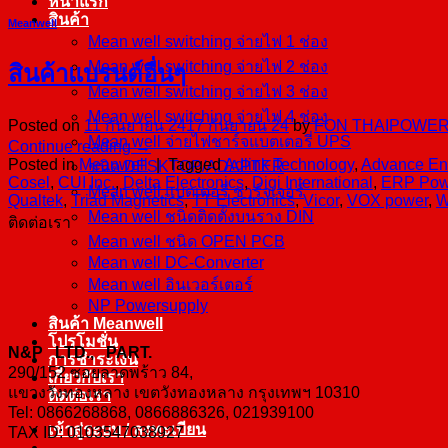
หน้าแรก
สินค้า
Meanwell
Mean well switching จ่ายไฟ 1 ช่อง
Mean well switching จ่ายไฟ 2 ช่อง
สินค้าแบรนด์อื่นๆ
Mean well switching จ่ายไฟ 3 ช่อง
Mean well switching จ่ายไฟ 4 ช่อง
Posted on
11 กันยายน 24
17 กันยายน 24
by
FON THAIPOWE
Mean well จ่ายไฟชาร์จแบตเตอรี่ UPS
Continue reading
→
Posted in
Meanwell
|
Tagged
Adlink Technology
,
Advance En
ชนิด DESKTOP/ADAPTER
Cosel
,
CUI Inc.
,
Delta Electronics
,
Digi International
,
ERP Pow
Mean well แบตเตอรี่ ชาร์จเจอร์
Qualtek
,
Triad Magnetics
,
TT Electronics
,
Vicor
,
VOX power
,
W
Mean well ชนิดติดตั้งบนราง DIN
ติดต่อเรา
Mean well ชนิด OPEN PCB
Mean well DC-Converter
Mean well อินเวอร์เตอร์
NP Powersupply
สินค้า Meanwell
โปรโมชั่น
N&P LTD., PART.
การชำระเงิน
290/152 ซอยลาดพร้าว 84,
เกี่ยวกับเรา
แขวงวังทองหลาง เขตวังทองหลาง กรุงเทพฯ 10310
ติดต่อเรา
Tel: 0866268868, 0866886326, 021939100
เข้าสู่ระบบ / ลงทะเบียน
TAX ID: 0103547038927