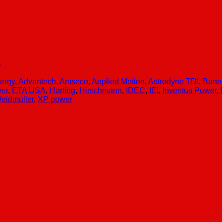
R
ergy
,
Advantech
,
Amseco
,
Applied Motion
,
Astrodyne TDI
,
Bann
er
,
ETA USA
,
Harting
,
Hirschmann
,
IDEC
,
IEI
,
Inventus Power
,
eidmuller
,
XP power