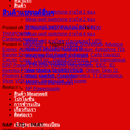
หน้าแรก
สินค้า
สินค้าแบรนด์อื่นๆ
Mean well switching จ่ายไฟ 1 ช่อง
Mean well switching จ่ายไฟ 2 ช่อง
Mean well switching จ่ายไฟ 3 ช่อง
Posted on
11 กันยายน 24
17 กันยายน 24
by
FON
Mean well switching จ่ายไฟ 4 ช่อง
THAIPOWER
Continue reading
→
Mean well จ่ายไฟชาร์จแบตเตอรี่ UPS
Posted in
Meanwell
|
Tagged
Adlink Technology
,
Advance
ชนิด DESKTOP/ADAPTER
Energy
,
Advantech
,
Amseco
,
Applied Motion
,
Astrodyne TDI
,
Banner Engineering
,
Bel Power Solutions
,
Carlo Gavazzi
,
Mean well แบตเตอรี่ ชาร์จเจอร์
Cincon
,
Cosel
,
CUI Inc.
,
Delta Electronics
,
Digi International
,
Mean well ชนิดติดตั้งบนราง DIN
ERP Power
,
ETA USA
,
Harting
,
Hirschmann
,
IDEC
,
IEI
,
Mean well ชนิด OPEN PCB
Inventus Power
,
Murata
,
Omnion Power
,
Omron
,
Opto 22
,
Phoenix Contact
,
Qualtek
,
Triad Magnetics
,
TT Electronics
,
Mean well DC-Converter
Vicor
,
VOX power
,
Weidmuller
,
XP power
Mean well อินเวอร์เตอร์
ติดต่อเรา
NP Powersupply
สินค้า Meanwell
โปรโมชั่น
การชำระเงิน
เกี่ยวกับเรา
ติดต่อเรา
เข้าสู่ระบบ / ลงทะเบียน
N&P LTD., PART.