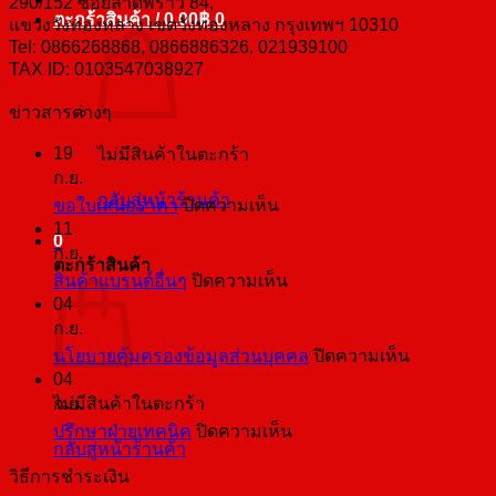
290/152 ซอยลาดพร้าว 84,
ตะกร้าสินค้า /
0.00
฿
0
แขวงวังทองหลาง เขตวังทองหลาง กรุงเทพฯ 10310
Tel: 0866268868, 0866886326, 021939100
TAX ID: 0103547038927
ข่าวสารต่างๆ
19
ไม่มีสินค้าในตะกร้า
ก.ย.
กลับสู่หน้าร้านค้า
บน
ขอใบเสนอราคา
ปิดความเห็น
11
ขอ
0
ก.ย.
ใบ
ตะกร้าสินค้า
บน
สินค้าแบรนด์อื่นๆ
ปิดความเห็น
เสนอ
04
สินค้า
ราคา
ก.ย.
แบ
บน
นโยบายคุ้มครองข้อมูลส่วนบุคคล
ปิดความเห็น
รนด์
04
นโยบาย
อื่นๆ
ไม่มีสินค้าในตะกร้า
ก.ย.
คุ้มครอง
บน
ปรึกษาฝ่ายเทคนิค
ปิดความเห็น
ข้อมูล
กลับสู่หน้าร้านค้า
ปรึกษา
ส่วน
วิธีการชำระเงิน
ฝ่าย
บุคคล