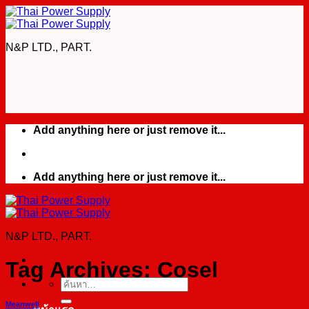
Skip
to
content
N&P LTD., PART.
Add anything here or just remove it...
Add anything here or just remove it...
N&P LTD., PART.
Tag Archives:
Cosel
ค้นหา:
Meanwell