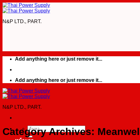
Skip
to
content
N&P LTD., PART.
Add anything here or just remove it...
Add anything here or just remove it...
N&P LTD., PART.
Category Archives:
Meanwel
ค้นหา: