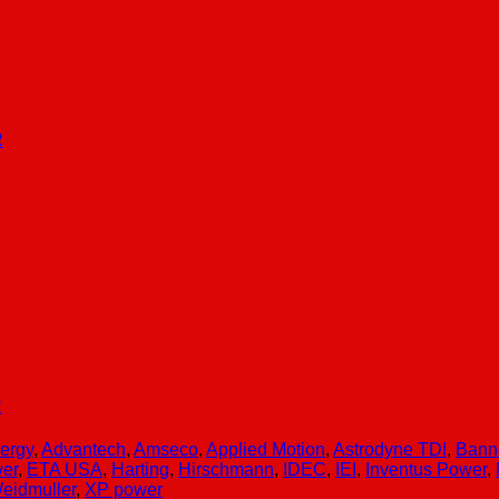
R
R
ergy
,
Advantech
,
Amseco
,
Applied Motion
,
Astrodyne TDI
,
Bann
er
,
ETA USA
,
Harting
,
Hirschmann
,
IDEC
,
IEI
,
Inventus Power
,
eidmuller
,
XP power