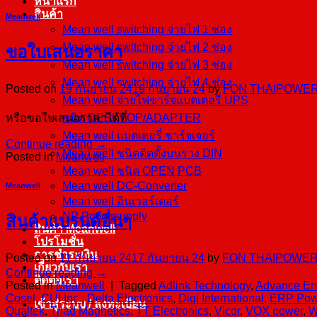
หน้าแรก
สินค้า
Meanwell
Mean well switching จ่ายไฟ 1 ช่อง
Mean well switching จ่ายไฟ 2 ช่อง
ขอใบเสนอราคา
Mean well switching จ่ายไฟ 3 ช่อง
Mean well switching จ่ายไฟ 4 ช่อง
Posted on
19 กันยายน 24
19 กันยายน 24
by
FON THAIPOWE
Mean well จ่ายไฟชาร์จแบตเตอรี่ UPS
ชนิด DESKTOP/ADAPTER
หรือขอใบเสนอราคาได้ที่
Mean well แบตเตอรี่ ชาร์จเจอร์
Continue reading
→
Mean well ชนิดติดตั้งบนราง DIN
Posted in
Meanwell
Mean well ชนิด OPEN PCB
Mean well DC-Converter
Meanwell
Mean well อินเวอร์เตอร์
NP Powersupply
สินค้าแบรนด์อื่นๆ
สินค้า Meanwell
โปรโมชั่น
การชำระเงิน
Posted on
11 กันยายน 24
17 กันยายน 24
by
FON THAIPOWE
เกี่ยวกับเรา
Continue reading
→
ติดต่อเรา
Posted in
Meanwell
|
Tagged
Adlink Technology
,
Advance En
Cosel
,
CUI Inc.
,
Delta Electronics
,
Digi International
,
ERP Pow
เข้าสู่ระบบ / ลงทะเบียน
Qualtek
,
Triad Magnetics
,
TT Electronics
,
Vicor
,
VOX power
,
W