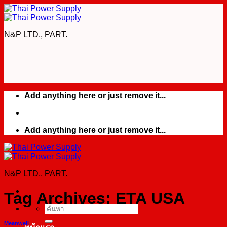
Skip
to
content
N&P LTD., PART.
Add anything here or just remove it...
Add anything here or just remove it...
N&P LTD., PART.
Tag Archives:
ETA USA
ค้นหา:
Meanwell