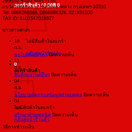
290/152 ซอยลาดพร้าว 84,
ตะกร้าสินค้า /
0.00
฿
0
แขวงวังทองหลาง เขตวังทองหลาง กรุงเทพฯ 10310
Tel: 0866268868, 0866886326, 021939100
TAX ID: 0103547038927
ข่าวสารต่างๆ
19
ไม่มีสินค้าในตะกร้า
ก.ย.
กลับสู่หน้าร้านค้า
บน
ขอใบเสนอราคา
ปิดความเห็น
11
ขอ
0
ก.ย.
ใบ
ตะกร้าสินค้า
บน
สินค้าแบรนด์อื่นๆ
ปิดความเห็น
เสนอ
04
สินค้า
ราคา
ก.ย.
แบ
บน
นโยบายคุ้มครองข้อมูลส่วนบุคคล
ปิดความเห็น
รนด์
04
นโยบาย
อื่นๆ
ไม่มีสินค้าในตะกร้า
ก.ย.
คุ้มครอง
บน
ปรึกษาฝ่ายเทคนิค
ปิดความเห็น
ข้อมูล
กลับสู่หน้าร้านค้า
ปรึกษา
ส่วน
วิธีการชำระเงิน
ฝ่าย
บุคคล