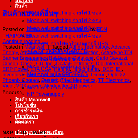
หน้าแรก
สินค้า
สินค้าแบรนด์อื่นๆ
Mean well switching จ่ายไฟ 1 ช่อง
Mean well switching จ่ายไฟ 2 ช่อง
Mean well switching จ่ายไฟ 3 ช่อง
Posted on
11 กันยายน 24
17 กันยายน 24
by
FON
Mean well switching จ่ายไฟ 4 ช่อง
THAIPOWER
Continue reading
→
Mean well จ่ายไฟชาร์จแบตเตอรี่ UPS
Posted in
Meanwell
|
Tagged
Adlink Technology
,
Advance
ชนิด DESKTOP/ADAPTER
Energy
,
Advantech
,
Amseco
,
Applied Motion
,
Astrodyne TDI
,
Banner Engineering
,
Bel Power Solutions
,
Carlo Gavazzi
,
Mean well แบตเตอรี่ ชาร์จเจอร์
Cincon
,
Cosel
,
CUI Inc.
,
Delta Electronics
,
Digi International
,
Mean well ชนิดติดตั้งบนราง DIN
ERP Power
,
ETA USA
,
Harting
,
Hirschmann
,
IDEC
,
IEI
,
Mean well ชนิด OPEN PCB
Inventus Power
,
Murata
,
Omnion Power
,
Omron
,
Opto 22
,
Phoenix Contact
,
Qualtek
,
Triad Magnetics
,
TT Electronics
,
Mean well DC-Converter
Vicor
,
VOX power
,
Weidmuller
,
XP power
Mean well อินเวอร์เตอร์
ติดต่อเรา
NP Powersupply
สินค้า Meanwell
โปรโมชั่น
การชำระเงิน
เกี่ยวกับเรา
ติดต่อเรา
เข้าสู่ระบบ / ลงทะเบียน
N&P LTD., PART.