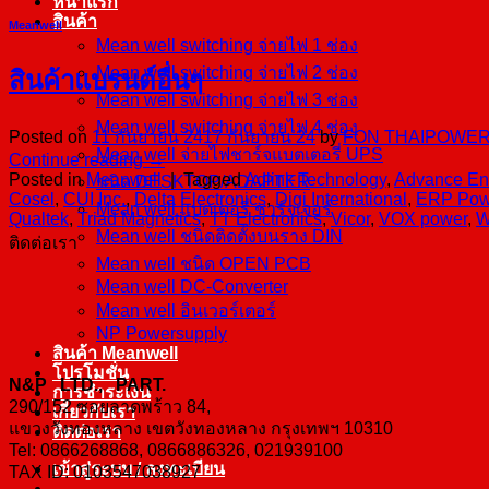
หน้าแรก
สินค้า
Meanwell
Mean well switching จ่ายไฟ 1 ช่อง
Mean well switching จ่ายไฟ 2 ช่อง
สินค้าแบรนด์อื่นๆ
Mean well switching จ่ายไฟ 3 ช่อง
Mean well switching จ่ายไฟ 4 ช่อง
Posted on
11 กันยายน 24
17 กันยายน 24
by
FON THAIPOWE
Mean well จ่ายไฟชาร์จแบตเตอรี่ UPS
Continue reading
→
Posted in
Meanwell
|
Tagged
Adlink Technology
,
Advance En
ชนิด DESKTOP/ADAPTER
Cosel
,
CUI Inc.
,
Delta Electronics
,
Digi International
,
ERP Pow
Mean well แบตเตอรี่ ชาร์จเจอร์
Qualtek
,
Triad Magnetics
,
TT Electronics
,
Vicor
,
VOX power
,
W
Mean well ชนิดติดตั้งบนราง DIN
ติดต่อเรา
Mean well ชนิด OPEN PCB
Mean well DC-Converter
Mean well อินเวอร์เตอร์
NP Powersupply
สินค้า Meanwell
โปรโมชั่น
N&P LTD., PART.
การชำระเงิน
290/152 ซอยลาดพร้าว 84,
เกี่ยวกับเรา
แขวงวังทองหลาง เขตวังทองหลาง กรุงเทพฯ 10310
ติดต่อเรา
Tel: 0866268868, 0866886326, 021939100
เข้าสู่ระบบ / ลงทะเบียน
TAX ID: 0103547038927