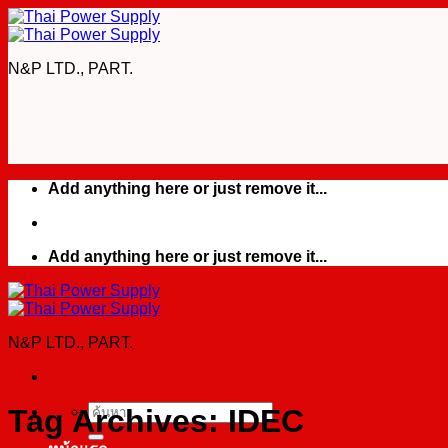
Skip
to
content
N&P LTD., PART.
Add anything here or just remove it...
Add anything here or just remove it...
N&P LTD., PART.
Tag Archives:
IDEC
ค้นหา: