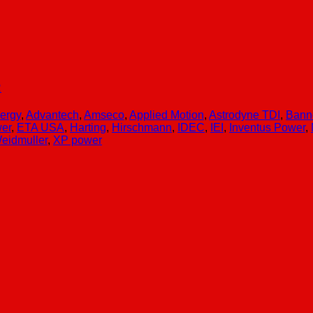
R
ergy
,
Advantech
,
Amseco
,
Applied Motion
,
Astrodyne TDI
,
Bann
er
,
ETA USA
,
Harting
,
Hirschmann
,
IDEC
,
IEI
,
Inventus Power
,
eidmuller
,
XP power