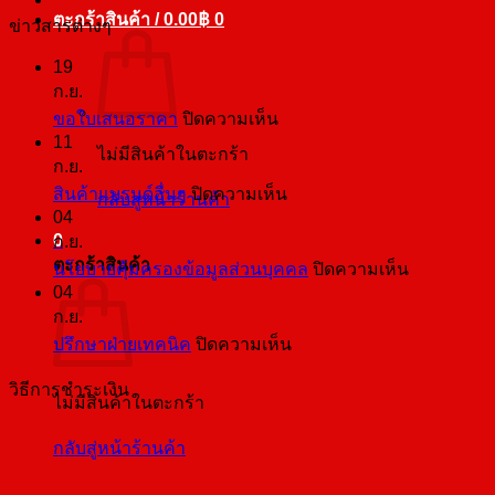
ตะกร้าสินค้า /
0.00
฿
0
ข่าวสารต่างๆ
19
ก.ย.
บน
ขอใบเสนอราคา
ปิดความเห็น
11
ขอ
ไม่มีสินค้าในตะกร้า
ก.ย.
ใบ
บน
สินค้าแบรนด์อื่นๆ
ปิดความเห็น
กลับสู่หน้าร้านค้า
เสนอ
04
สินค้า
ราคา
0
ก.ย.
แบ
ตะกร้าสินค้า
บน
นโยบายคุ้มครองข้อมูลส่วนบุคคล
ปิดความเห็น
รนด์
04
นโยบาย
อื่นๆ
ก.ย.
คุ้มครอง
บน
ปรึกษาฝ่ายเทคนิค
ปิดความเห็น
ข้อมูล
ปรึกษา
ส่วน
วิธีการชำระเงิน
ฝ่าย
ไม่มีสินค้าในตะกร้า
บุคคล
เทคนิค
กลับสู่หน้าร้านค้า