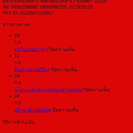
แขวงวังทองหลาง เขตวังทองหลาง กรุงเทพฯ 10310
Tel: 0866268868, 0866886326, 021939100
TAX ID: 0103547038927
ข่าวสารต่างๆ
19
ก.ย.
บน
ขอใบเสนอราคา
ปิดความเห็น
11
ขอ
ก.ย.
ใบ
บน
สินค้าแบรนด์อื่นๆ
ปิดความเห็น
เสนอ
04
สินค้า
ราคา
ก.ย.
แบ
บน
นโยบายคุ้มครองข้อมูลส่วนบุคคล
ปิดความเห็น
รนด์
04
นโยบาย
อื่นๆ
ก.ย.
คุ้มครอง
บน
ปรึกษาฝ่ายเทคนิค
ปิดความเห็น
ข้อมูล
ปรึกษา
ส่วน
วิธีการชำระเงิน
ฝ่าย
บุคคล
เทคนิค