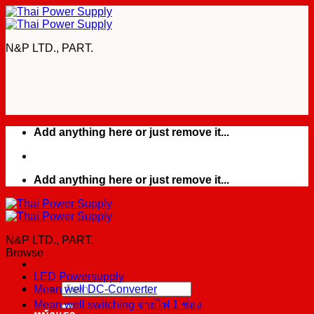
Skip
to
content
N&P LTD., PART.
Add anything here or just remove it...
Add anything here or just remove it...
N&P LTD., PART.
Browse
LED Powersupply
Mean well DC-Converter
ค้นหา:
Mean well switching จ่ายไฟ 1 ช่อง