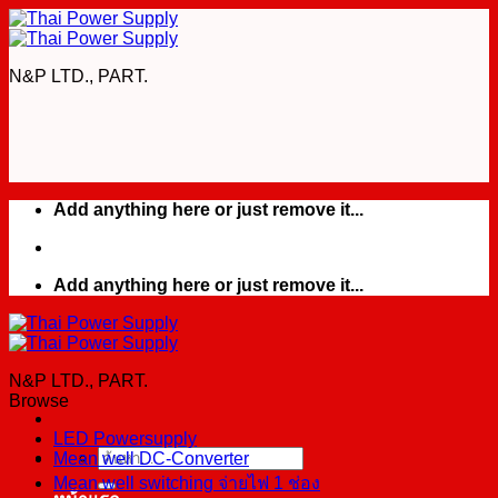
Skip
to
content
N&P LTD., PART.
Add anything here or just remove it...
Add anything here or just remove it...
N&P LTD., PART.
Browse
LED Powersupply
Mean well DC-Converter
ค้นหา:
Mean well switching จ่ายไฟ 1 ช่อง