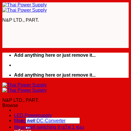
Skip
to
content
N&P LTD., PART.
Add anything here or just remove it...
Add anything here or just remove it...
N&P LTD., PART.
Browse
LED Powersupply
Mean well DC-Converter
ค้นหา:
Mean well switching จ่ายไฟ 1 ช่อง