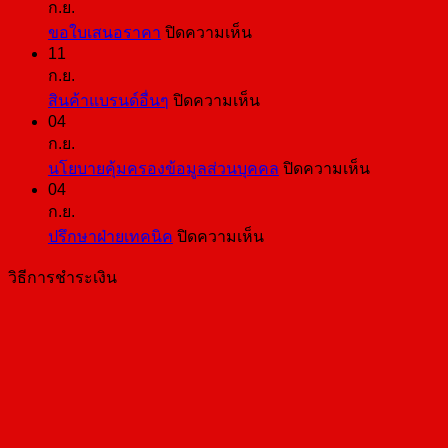
ก.ย.
บน
ขอใบเสนอราคา
ปิดความเห็น
11
ขอ
ก.ย.
ใบ
บน
สินค้าแบรนด์อื่นๆ
ปิดความเห็น
เสนอ
04
สินค้า
ราคา
ก.ย.
แบ
บน
นโยบายคุ้มครองข้อมูลส่วนบุคคล
ปิดความเห็น
รนด์
04
นโยบาย
อื่นๆ
ก.ย.
คุ้มครอง
บน
ปรึกษาฝ่ายเทคนิค
ปิดความเห็น
ข้อมูล
ปรึกษา
ส่วน
วิธีการชำระเงิน
ฝ่าย
บุคคล
เทคนิค