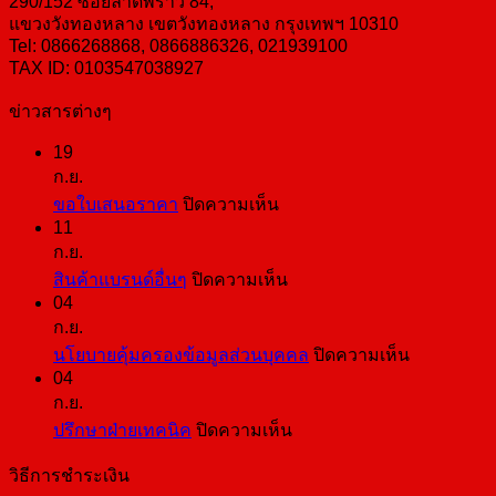
290/152 ซอยลาดพร้าว 84,
แขวงวังทองหลาง เขตวังทองหลาง กรุงเทพฯ 10310
Tel: 0866268868, 0866886326, 021939100
TAX ID: 0103547038927
ข่าวสารต่างๆ
19
ก.ย.
บน
ขอใบเสนอราคา
ปิดความเห็น
11
ขอ
ก.ย.
ใบ
บน
สินค้าแบรนด์อื่นๆ
ปิดความเห็น
เสนอ
04
สินค้า
ราคา
ก.ย.
แบ
บน
นโยบายคุ้มครองข้อมูลส่วนบุคคล
ปิดความเห็น
รนด์
04
นโยบาย
อื่นๆ
ก.ย.
คุ้มครอง
บน
ปรึกษาฝ่ายเทคนิค
ปิดความเห็น
ข้อมูล
ปรึกษา
ส่วน
วิธีการชำระเงิน
ฝ่าย
บุคคล