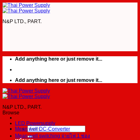
Skip
to
content
N&P LTD., PART.
Add anything here or just remove it...
Add anything here or just remove it...
N&P LTD., PART.
Browse
LED Powersupply
Mean well DC-Converter
ค้นหา:
Mean well switching จ่ายไฟ 1 ช่อง