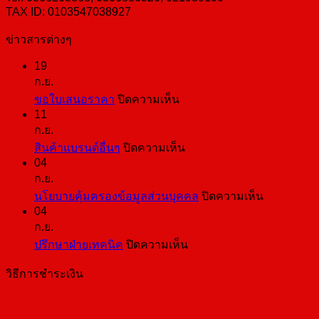
TAX ID: 0103547038927
ข่าวสารต่างๆ
19
ก.ย.
บน
ขอใบเสนอราคา
ปิดความเห็น
11
ขอ
ก.ย.
ใบ
บน
สินค้าแบรนด์อื่นๆ
ปิดความเห็น
เสนอ
04
สินค้า
ราคา
ก.ย.
แบ
บน
นโยบายคุ้มครองข้อมูลส่วนบุคคล
ปิดความเห็น
รนด์
04
นโยบาย
อื่นๆ
ก.ย.
คุ้มครอง
บน
ปรึกษาฝ่ายเทคนิค
ปิดความเห็น
ข้อมูล
ปรึกษา
ส่วน
วิธีการชำระเงิน
ฝ่าย
บุคคล
เทคนิค