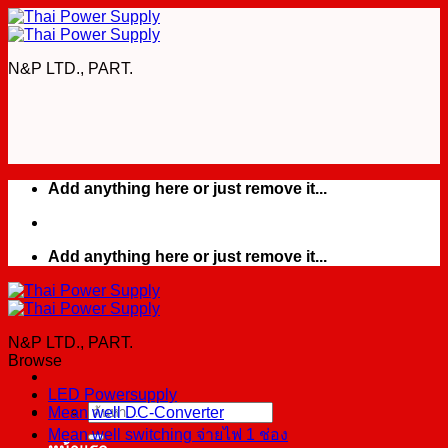
Skip
to
content
N&P LTD., PART.
Add anything here or just remove it...
Add anything here or just remove it...
N&P LTD., PART.
Browse
LED Powersupply
Mean well DC-Converter
ค้นหา:
Mean well switching จ่ายไฟ 1 ช่อง