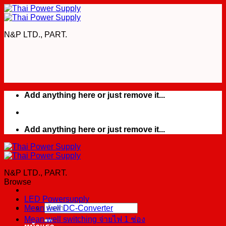
Skip
to
content
N&P LTD., PART.
Add anything here or just remove it...
Add anything here or just remove it...
N&P LTD., PART.
Browse
LED Powersupply
Mean well DC-Converter
ค้นหา:
Mean well switching จ่ายไฟ 1 ช่อง