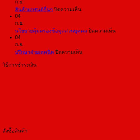
ก.ย.
ใบ
บน
สินค้าแบรนด์อื่นๆ
ปิดความเห็น
เสนอ
04
สินค้า
ราคา
ก.ย.
แบ
บน
นโยบายคุ้มครองข้อมูลส่วนบุคคล
ปิดความเห็น
รนด์
04
นโยบาย
อื่นๆ
ก.ย.
คุ้มครอง
บน
ปรึกษาฝ่ายเทคนิค
ปิดความเห็น
ข้อมูล
ปรึกษา
ส่วน
วิธีการชำระเงิน
ฝ่าย
บุคคล
เทคนิค
สั่งซื้อสินค้า