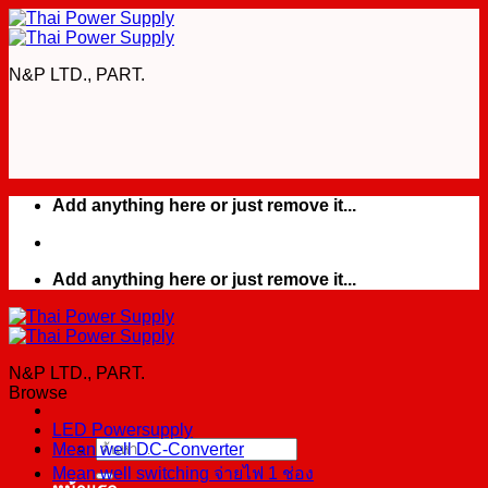
Skip
to
content
N&P LTD., PART.
Add anything here or just remove it...
Add anything here or just remove it...
N&P LTD., PART.
Browse
LED Powersupply
Mean well DC-Converter
ค้นหา:
Mean well switching จ่ายไฟ 1 ช่อง