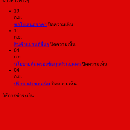
ข่าวสารต่างๆ
19
ก.ย.
บน
ขอใบเสนอราคา
ปิดความเห็น
11
ขอ
ก.ย.
ใบ
บน
สินค้าแบรนด์อื่นๆ
ปิดความเห็น
เสนอ
04
สินค้า
ราคา
ก.ย.
แบ
บน
นโยบายคุ้มครองข้อมูลส่วนบุคคล
ปิดความเห็น
รนด์
04
นโยบาย
อื่นๆ
ก.ย.
คุ้มครอง
บน
ปรึกษาฝ่ายเทคนิค
ปิดความเห็น
ข้อมูล
ปรึกษา
ส่วน
วิธีการชำระเงิน
ฝ่าย
บุคคล
เทคนิค