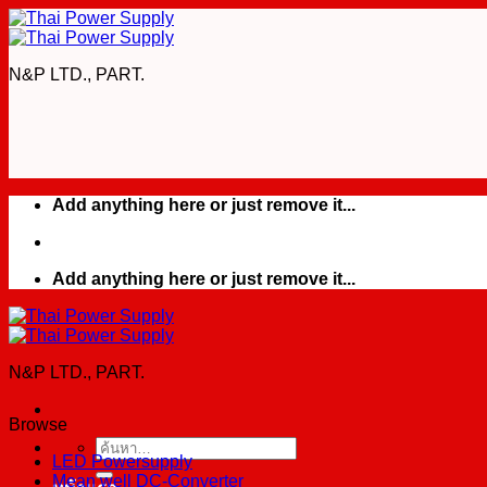
Skip
to
content
N&P LTD., PART.
Add anything here or just remove it...
Add anything here or just remove it...
N&P LTD., PART.
Browse
ค้นหา:
LED Powersupply
Mean well DC-Converter