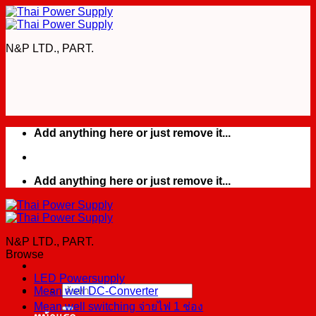
Skip
to
content
N&P LTD., PART.
Add anything here or just remove it...
Add anything here or just remove it...
N&P LTD., PART.
Browse
LED Powersupply
Mean well DC-Converter
ค้นหา:
Mean well switching จ่ายไฟ 1 ช่อง