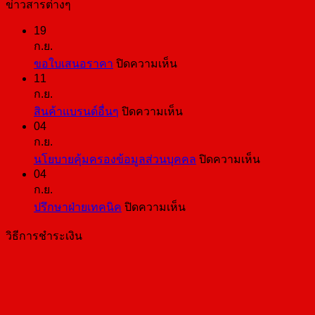
ข่าวสารต่างๆ
19
ก.ย.
บน
ขอใบเสนอราคา
ปิดความเห็น
11
ขอ
ก.ย.
ใบ
บน
สินค้าแบรนด์อื่นๆ
ปิดความเห็น
เสนอ
04
สินค้า
ราคา
ก.ย.
แบ
บน
นโยบายคุ้มครองข้อมูลส่วนบุคคล
ปิดความเห็น
รนด์
04
นโยบาย
อื่นๆ
ก.ย.
คุ้มครอง
บน
ปรึกษาฝ่ายเทคนิค
ปิดความเห็น
ข้อมูล
ปรึกษา
ส่วน
วิธีการชำระเงิน
ฝ่าย
บุคคล
เทคนิค