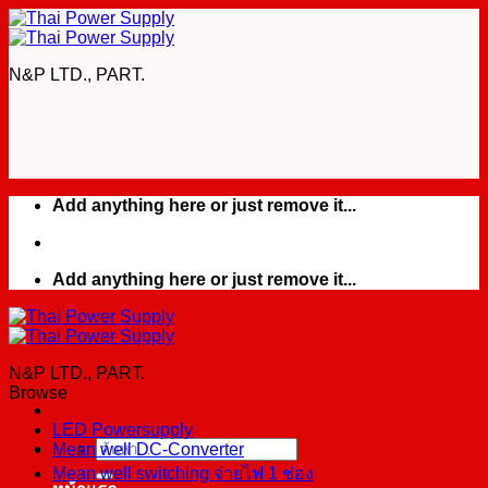
Skip
to
content
N&P LTD., PART.
Add anything here or just remove it...
Add anything here or just remove it...
N&P LTD., PART.
Browse
LED Powersupply
Mean well DC-Converter
ค้นหา:
Mean well switching จ่ายไฟ 1 ช่อง