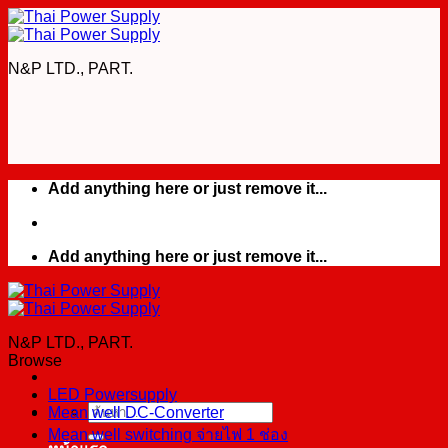
Skip
to
content
N&P LTD., PART.
Add anything here or just remove it...
Add anything here or just remove it...
N&P LTD., PART.
Browse
LED Powersupply
Mean well DC-Converter
ค้นหา:
Mean well switching จ่ายไฟ 1 ช่อง