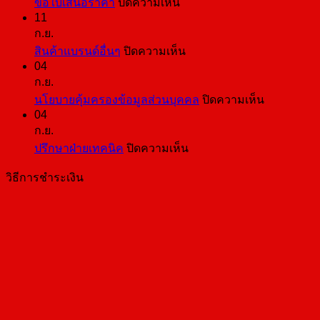
บน
ขอใบเสนอราคา
ปิดความเห็น
11
ขอ
ก.ย.
ใบ
บน
สินค้าแบรนด์อื่นๆ
ปิดความเห็น
เสนอ
04
สินค้า
ราคา
ก.ย.
แบ
บน
นโยบายคุ้มครองข้อมูลส่วนบุคคล
ปิดความเห็น
รนด์
04
นโยบาย
อื่นๆ
ก.ย.
คุ้มครอง
บน
ปรึกษาฝ่ายเทคนิค
ปิดความเห็น
ข้อมูล
ปรึกษา
ส่วน
วิธีการชำระเงิน
ฝ่าย
บุคคล
เทคนิค