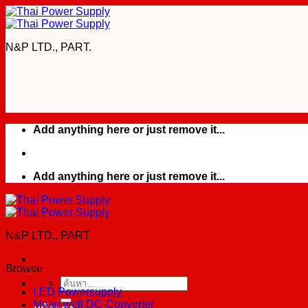
Skip
to
content
N&P LTD., PART.
Add anything here or just remove it...
Add anything here or just remove it...
N&P LTD., PART.
Browse
ค้นหา:
LED Powersupply
Mean well DC-Converter