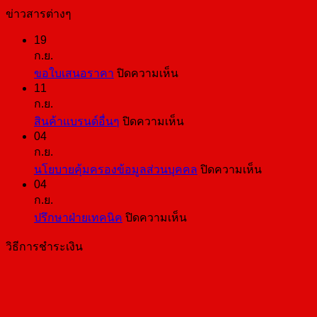
ข่าวสารต่างๆ
19
ก.ย.
บน
ขอใบเสนอราคา
ปิดความเห็น
11
ขอ
ก.ย.
ใบ
บน
สินค้าแบรนด์อื่นๆ
ปิดความเห็น
เสนอ
04
สินค้า
ราคา
ก.ย.
แบ
บน
นโยบายคุ้มครองข้อมูลส่วนบุคคล
ปิดความเห็น
รนด์
04
นโยบาย
อื่นๆ
ก.ย.
คุ้มครอง
บน
ปรึกษาฝ่ายเทคนิค
ปิดความเห็น
ข้อมูล
ปรึกษา
ส่วน
วิธีการชำระเงิน
ฝ่าย
บุคคล
เทคนิค