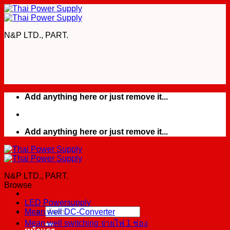
Skip
to
content
N&P LTD., PART.
Add anything here or just remove it...
Add anything here or just remove it...
N&P LTD., PART.
Browse
LED Powersupply
Mean well DC-Converter
ค้นหา:
Mean well switching จ่ายไฟ 1 ช่อง