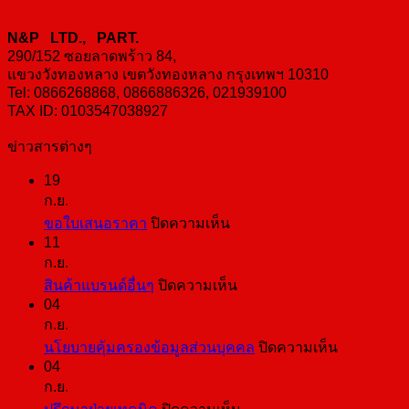
N&P LTD., PART.
290/152 ซอยลาดพร้าว 84,
แขวงวังทองหลาง เขตวังทองหลาง กรุงเทพฯ 10310
Tel: 0866268868, 0866886326, 021939100
TAX ID: 0103547038927
ข่าวสารต่างๆ
19
ก.ย.
บน
ขอใบเสนอราคา
ปิดความเห็น
11
ขอ
ก.ย.
ใบ
บน
สินค้าแบรนด์อื่นๆ
ปิดความเห็น
เสนอ
04
สินค้า
ราคา
ก.ย.
แบ
บน
นโยบายคุ้มครองข้อมูลส่วนบุคคล
ปิดความเห็น
รนด์
04
นโยบาย
อื่นๆ
ก.ย.
คุ้มครอง
บน