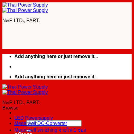
Skip
to
content
N&P LTD., PART.
Add anything here or just remove it...
Add anything here or just remove it...
N&P LTD., PART.
Browse
LED Powersupply
Mean well DC-Converter
ค้นหา:
Mean well switching จ่ายไฟ 1 ช่อง