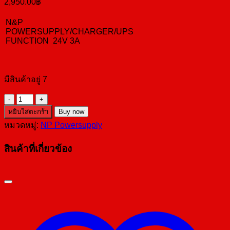
2,950.00
฿
N&P
POWERSUPPLY/CHARGER/UPS
FUNCTION 24V 3A
มีสินค้าอยู่ 7
จำนวน
BC-
หยิบใส่ตะกร้า
Buy now
NP72V24
หมวดหมู่:
NP Powersupply
ชิ้น
สินค้าที่เกี่ยวข้อง