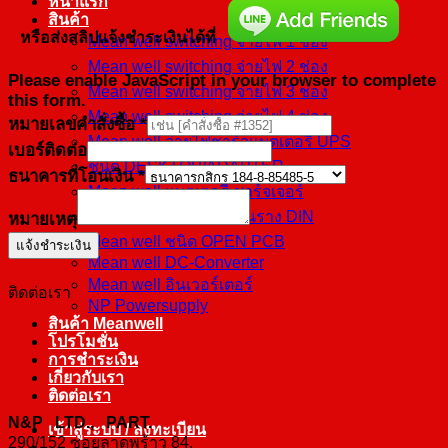
หน้าแรก
สินค้า
หรือส่งสลิปแจ้งชำระเงินได้ที่
Mean well switching จ่ายไฟ 1 ช่อง
Mean well switching จ่ายไฟ 2 ช่อง
Please enable JavaScript in your browser to complete
Mean well switching จ่ายไฟ 3 ช่อง
this form.
Mean well switching จ่ายไฟ 4 ช่อง
หมายเลข
หมายเลขคำสั่งซื้อ
*
Mean well จ่ายไฟชาร์จแบตเตอรี่ UPS
คำ
เบอร์ติดต่อ
ชนิด DESKTOP/ADAPTER
สั่ง
ธนาคารที่โอนเงิน
*
Mean well แบตเตอรี่ ชาร์จเจอร์
ซื้อ
Mean well ชนิดติดตั้งบนราง DIN
หมายเหตุ
หมายเหตุ
Mean well ชนิด OPEN PCB
แจ้งชำระเงิน
เบอร์
Mean well DC-Converter
ติดต่อ
Mean well อินเวอร์เตอร์
ติดต่อเรา
NP Powersupply
สินค้า Meanwell
โปรโมชั่น
การชำระเงิน
เกี่ยวกับเรา
ติดต่อเรา
N&P LTD., PART.
เข้าสู่ระบบ / ลงทะเบียน
290/152 ซอยลาดพร้าว 84,