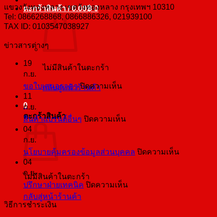
แขวงวังทองหลาง เขตวังทองหลาง กรุงเทพฯ 10310
ตะกร้าสินค้า /
0.00
฿
0
Tel: 0866268868, 0866886326, 021939100
TAX ID: 0103547038927
ข่าวสารต่างๆ
19
ไม่มีสินค้าในตะกร้า
ก.ย.
บน
ขอใบเสนอราคา
ปิดความเห็น
กลับสู่หน้าร้านค้า
11
ขอ
0
ก.ย.
ใบ
ตะกร้าสินค้า
บน
สินค้าแบรนด์อื่นๆ
ปิดความเห็น
เสนอ
04
สินค้า
ราคา
ก.ย.
แบ
บน
นโยบายคุ้มครองข้อมูลส่วนบุคคล
ปิดความเห็น
รนด์
04
นโยบาย
อื่นๆ
ก.ย.
คุ้มครอง
ไม่มีสินค้าในตะกร้า
บน
ปรึกษาฝ่ายเทคนิค
ปิดความเห็น
ข้อมูล
กลับสู่หน้าร้านค้า
ปรึกษา
ส่วน
วิธีการชำระเงิน
ฝ่าย
บุคคล