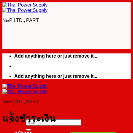
Skip
to
content
N&P LTD., PART.
Add anything here or just remove it...
Add anything here or just remove it...
N&P LTD., PART.
แจ้งชำระเงิน
ค้นหา: