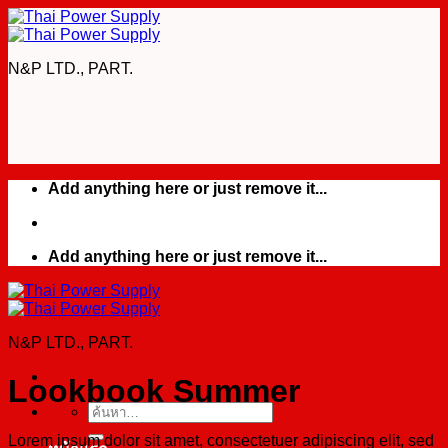
Skip
to
content
N&P LTD., PART.
Add anything here or just remove it...
Add anything here or just remove it...
N&P LTD., PART.
Lookbook Summer
ค้นหา:
Lorem ipsum dolor sit amet, consectetuer adipiscing elit, sed